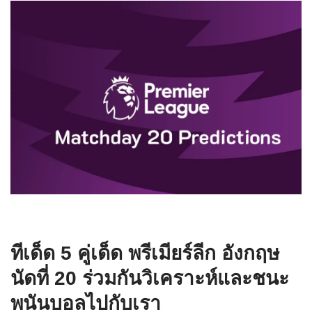
ทีเด็ด 5 คู่เด็ด พรีเมียร์ลีก อังกฤษ
นัดที่ 20 ร่วมกันวิเคราะห์และชนะ
พนันบอลไปกับเรา